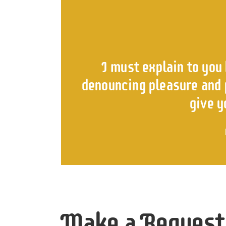
I must explain to you 
denouncing pleasure and p
give y
Make a Request