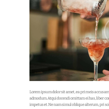
Lorem ipsum dolor sit amet, ea pri meis accusam. 
admodum. Atqui docendi omittam ei has, liber c
impetus et. Ne nam simul oblique alterum, pri s