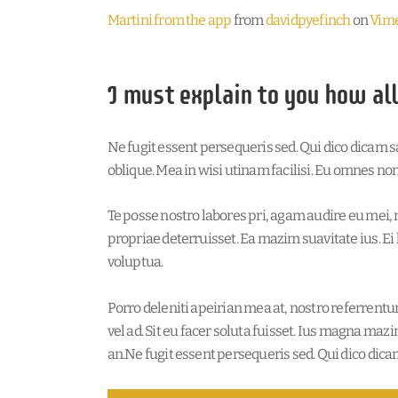
Martini from the app
from
davidpyefinch
on
Vim
I must explain to you how al
Ne fugit essent persequeris sed. Qui dico dicam 
oblique. Mea in wisi utinam facilisi. Eu omnes n
Te posse nostro labores pri, agam audire eu mei, n
propriae deterruisset. Ea mazim suavitate ius. Ei 
voluptua.
Porro deleniti apeirian mea at, nostro referrentu
vel ad. Sit eu facer soluta fuisset. Ius magna maz
an.Ne fugit essent persequeris sed. Qui dico dica