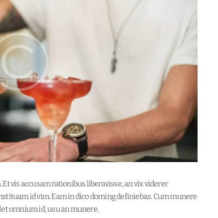
Et vis accusam rationibus liberavisse, an vix viderer
onstituam id vim. Eam in dico doming definiebas. Cum munere
olet omnium id, usu an munere.