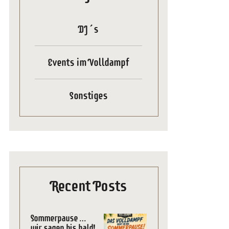
DJ´s
Events im Volldampf
Sonstiges
Recent Posts
Sommerpause …
wir sagen bis bald!