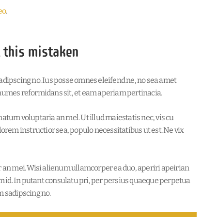
eo
.
l this mistaken
sadipscing no. Ius posse omnes eleifend ne, no sea amet
onumes reformidans sit, et eam aperiam pertinacia.
atum voluptaria an mel. Ut illud maiestatis nec, vis cu
lorem instructior sea, populo necessitatibus ut est. Ne vix
r an mei. Wisi alienum ullamcorper ea duo, aperiri apeirian
im id. In putant consulatu pri, per persius quaeque perpetua
m sadipscing no.