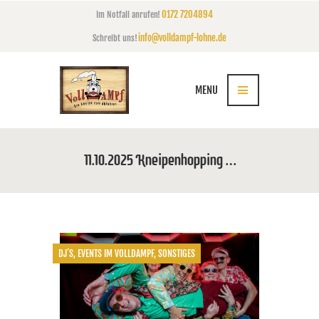
0172 7204894
Im Notfall anrufen!
info@volldampf-lohne.de
Schreibt uns!
MENU
11.10.2025 Kneipenhopping …
DJ´S
,
EVENTS IM VOLLDAMPF
,
SONSTIGES